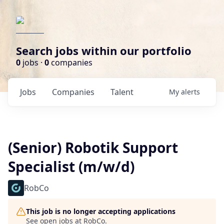
Search jobs within our portfolio
0
jobs ·
0
companies
Jobs
Companies
Talent
My
alerts
(Senior) Robotik Support
Specialist (m/w/d)
RobCo
This job is no longer accepting applications
See open jobs at
RobCo
.