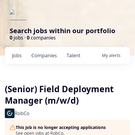
Search jobs within our portfolio
0
jobs ·
0
companies
Jobs
Companies
Talent
My
alerts
(Senior) Field Deployment
Manager (m/w/d)
RobCo
This job is no longer accepting applications
See open jobs at
RobCo
.