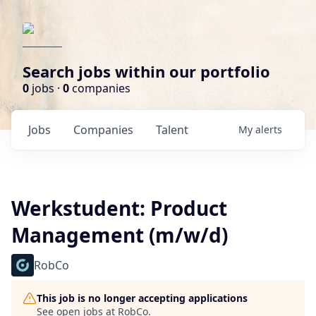
Search jobs within our portfolio
0
jobs ·
0
companies
Jobs
Companies
Talent
My
alerts
Werkstudent: Product
Management (m/w/d)
RobCo
This job is no longer accepting applications
See open jobs at
RobCo
.