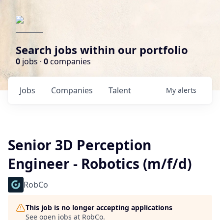
Search jobs within our portfolio
0
jobs ·
0
companies
Jobs
Companies
Talent
My
alerts
Senior 3D Perception
Engineer - Robotics (m/f/d)
RobCo
This job is no longer accepting applications
See open jobs at
RobCo
.